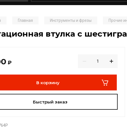
я
Главная
Инструменты и фрезы
Прочие и
ационная втулка с шестигра
00
₽
В корзину
Быстрый заказ
764P