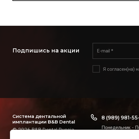
Подпишись на акции
Я согласен(на) 
Система дентальной
8 (989) 981-55
имплантации B&B Dental
Понедельник - П
© 2026 B&B Dental Russia
10:00 - 18:00
Лучшие имплантаты и