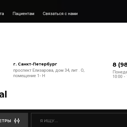
та
Пациентам
Связаться с нами
8 (9
г. Санкт-Петербург
проспект Елизарова, дом 34, лит . О,
Понеде
помещение 1- Н
10:00 -
al
ЕТРЫ