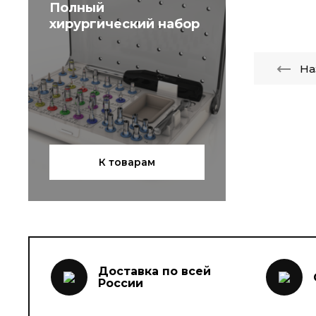
Полный
хирургический набор
На
К товарам
Доставка по всей
России