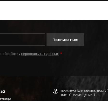
Подписаться
на обработку
персональных данных
.
*
проспект Елизарова, дом 34
-52
лит . О, помещение 1- Н
ятница