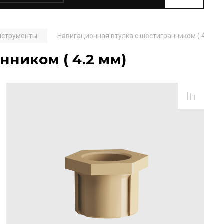
нструменты
Навигационная втулка с шестигранником ( 4.2 мм
нником ( 4.2 мм)